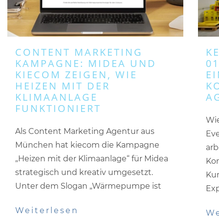
CONTENT MARKETING
K
KAMPAGNE: MIDEA UND
01
KIECOM ZEIGEN, WIE
EI
HEIZEN MIT DER
K
KLIMAANLAGE
A
FUNKTIONIERT
Wie
Als Content Marketing Agentur aus
Ev
München hat kiecom die Kampagne
arb
„Heizen mit der Klimaanlage“ für Midea
Kom
strategisch und kreativ umgesetzt.
Kun
Unter dem Slogan „Wärmepumpe ist
Exp
Weiterlesen
We