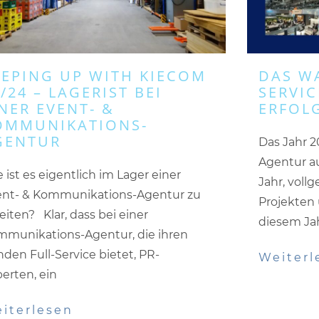
EEPING UP WITH KIECOM
DAS WA
/24 – LAGERIST BEI
SERVI
NER EVENT- &
ERFOLG
OMMUNIKATIONS-
GENTUR
Das Jahr 2
Agentur a
 ist es eigentlich im Lager einer
Jahr, voll
ent- & Kommunikations-Agentur zu
Projekten
eiten? Klar, dass bei einer
diesem Ja
munikations-Agentur, die ihren
den Full-Service bietet, PR-
Weiterl
erten, ein
iterlesen